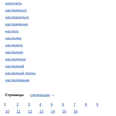
наскучить
насладиться
наслаждаться
наслаждение
наслать
наследие
наследить
наследник
наследница
наследный
наследный принц
наследование
Страницы
следующая
→
1
2
3
4
5
6
7
8
9
10
11
12
13
14
15
16