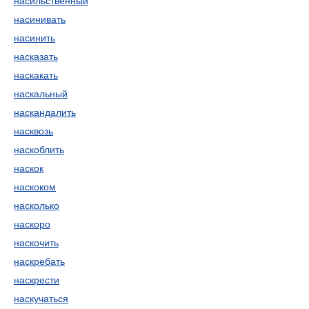
насильственный
насинивать
насинить
насказать
наскакать
наскальный
наскандалить
насквозь
наскоблить
наскок
наскоком
насколько
наскоро
наскочить
наскребать
наскрести
наскучаться